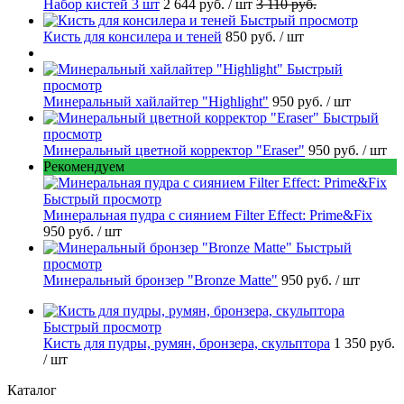
Набор кистей 3 шт
2 644 руб.
/ шт
3 110 руб.
Быстрый просмотр
Кисть для консилера и теней
850 руб.
/ шт
Быстрый
просмотр
Минеральный хайлайтер "Highlight"
950 руб.
/ шт
Быстрый
просмотр
Минеральный цветной корректор "Eraser"
950 руб.
/ шт
Рекомендуем
Быстрый просмотр
Минеральная пудра с сиянием Filter Effect: Prime&Fix
950 руб.
/ шт
Быстрый
просмотр
Минеральный бронзер "Bronze Matte"
950 руб.
/ шт
Быстрый просмотр
Кисть для пудры, румян, бронзера, скульптора
1 350 руб.
/ шт
Каталог